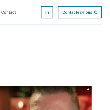
page
Contact
Contactez-nous
LinkedIn
opens
page
in
opens
new
in
window
new
window