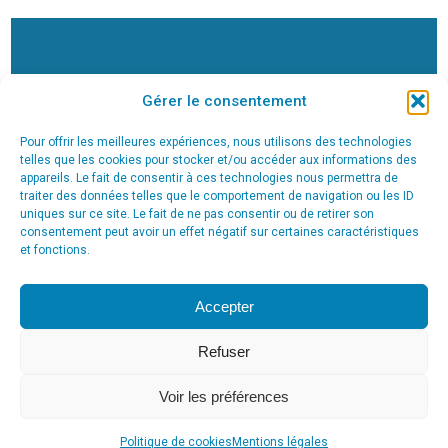
Gérer le consentement
Pour offrir les meilleures expériences, nous utilisons des technologies
telles que les cookies pour stocker et/ou accéder aux informations des
appareils. Le fait de consentir à ces technologies nous permettra de
traiter des données telles que le comportement de navigation ou les ID
uniques sur ce site. Le fait de ne pas consentir ou de retirer son
consentement peut avoir un effet négatif sur certaines caractéristiques
Nos labellisations chèques-
et fonctions.
entreprises
Accepter
Le processus chèques-entreprises est
Refuser
une aide financière de la Région wallonne
proposée aux sociétés, indépendants et
Voir les préférences
porteurs de projets actifs et dont le siège
Politique de cookies
Mentions légales