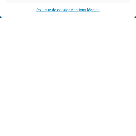
Politique de cookies
Mentions légales
Nos labellisations chèques-entreprises
Le processus chèques-entreprises est une
aide financière de la Région wallonne
proposée aux sociétés, indépendants et
porteurs de projets actifs et dont le siège
est basé en Région wallonne.