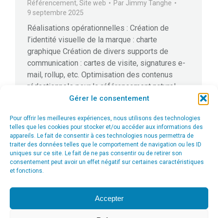
Référencement
,
Site web
Par
Jimmy Tanghe
9 septembre 2025
Réalisations opérationnelles : Création de
l’identité visuelle de la marque : charte
graphique Création de divers supports de
communication : cartes de visite, signatures e-
mail, rollup, etc. Optimisation des contenus
rédactionnels pour le référencement naturel
SEO (Search Engine Optimization) Création du
Gérer le consentement
webdesign pour appareils mobiles et écrans du
Pour offrir les meilleures expériences, nous utilisons des technologies
bureau (responsive design) Monitoring avec
telles que les cookies pour stocker et/ou accéder aux informations des
Google Analytics…
appareils. Le fait de consentir à ces technologies nous permettra de
traiter des données telles que le comportement de navigation ou les ID
uniques sur ce site. Le fait de ne pas consentir ou de retirer son
consentement peut avoir un effet négatif sur certaines caractéristiques
et fonctions.
1
2
3
→
Accepter