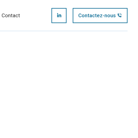
page
Contact
Contactez-nous
LinkedIn
opens
page
in
opens
new
in
window
new
window