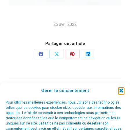
25 avril 2022
Partager cet article
Share
Share
Share
Share
on
on
on
on
Facebook
X
Pinterest
LinkedIn
Navigation
ONGLET PRÉCÉDENT
Gérer le consentement
ABEX – Accompagnement stratégique et
de
Onglet
Community management
Pour offrir les meilleures expériences, nous utilisons des technologies
précédent
commentaire
telles que les cookies pour stocker et/ou accéder aux informations des
appareils. Le fait de consentir à ces technologies nous permettra de
ONGLET SUIVANT
traiter des données telles que le comportement de navigation ou les ID
uniques sur ce site. Le fait de ne pas consentir ou de retirer son
Red System – Accompagnement
consentement peut avoir un effet négatif sur certaines caractéristiques