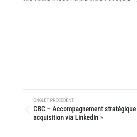
Navigation
ONGLET PRÉCÉDENT
de
CBC – Accompagnement stratégique «
Onglet
acquisition via LinkedIn »
commentaire
précédent