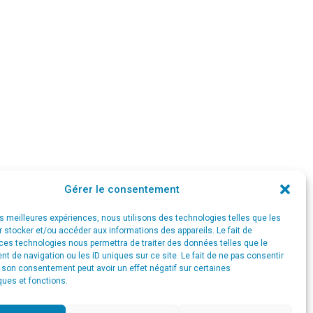
Gérer le consentement
les meilleures expériences, nous utilisons des technologies telles que les
 stocker et/ou accéder aux informations des appareils. Le fait de
ONGLET SUIVANT
ces technologies nous permettra de traiter des données telles que le
 Création du webdesign et du contenu
 de navigation ou les ID uniques sur ce site. Le fait de ne pas consentir
r son consentement peut avoir un effet négatif sur certaines
ques et fonctions.