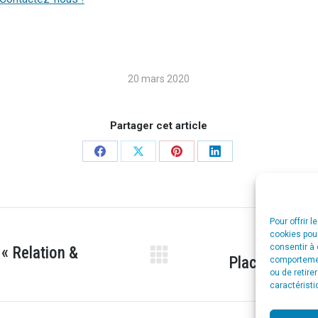
20 mars 2020
Partager cet article
Share
Share
Share
Share
on
on
on
on
Facebook
X
Pinterest
LinkedIn
Pour offrir 
cookies pour
consentir à 
 Relation &
PlacingMed –
comportement
Projets
ou de retire
similaires
caractéristi