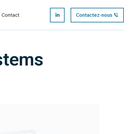
page
Contact
Contactez-nous
LinkedIn
opens
page
in
opens
ystems
new
in
window
new
window