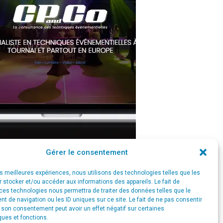
Gérer le consentement
les meilleures expériences, nous utilisons des technologies telles que les
 stocker et/ou accéder aux informations des appareils. Le fait de
ces technologies nous permettra de traiter des données telles que le
 de navigation ou les ID uniques sur ce site. Le fait de ne pas consentir
r son consentement peut avoir un effet négatif sur certaines
ques et fonctions.