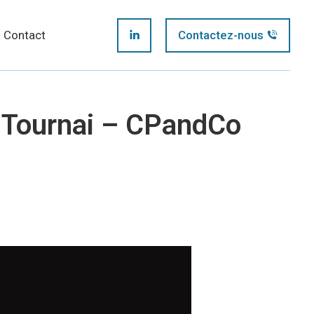
page
Contact
Contactez-nous
LinkedIn
opens
page
in
 Tournai – CPandCo
opens
new
in
window
new
window