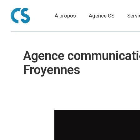
À propos
Agence CS
Servi
Agence communicatio
Froyennes