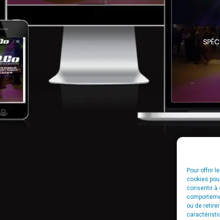
Pour offrir 
cookies pour
consentir à 
comportement
ou de retire
caractéristi