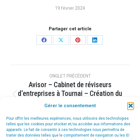
19 février 2024
Partager cet article
Share
Share
Share
Share
on
on
on
on
Facebook
X
Pinterest
LinkedIn
Navigation
ONGLET PRÉCÉDENT
Avisor – Cabinet de réviseurs
de
d’entreprises à Tournai – Création du
Onglet
commentaire
webdesign et de supports de
précédent
Gérer le consentement
communication
Pour offrir les meilleures expériences, nous utilisons des technologies
telles que les cookies pour stocker et/ou accéder aux informations des
ONGLET SUIVANT
appareils. Le fait de consentir à ces technologies nous permettra de
DMF Isolation – Stratégie de
traiter des données telles que le comportement de navigation ou les ID