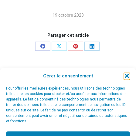
19 octobre 2023
Partager cet article
Share
Share
Share
Share
on
on
on
on
Facebook
X
Pinterest
LinkedIn
Navigation
Gérer le consentement
ONGLET PRÉCÉDENT
Pulse Patrimoine – Accompagnement
de
Pour offrir les meilleures expériences, nous utilisons des technologies
Onglet
telles que les cookies pour stocker et/ou accéder aux informations des
stratégique
appareils. Le fait de consentir à ces technologies nous permettra de
précédent
commentaire
traiter des données telles que le comportement de navigation ou les ID
uniques sur ce site. Le fait de ne pas consentir ou de retirer son
ONGLET SUIVANT
consentement peut avoir un effet négatif sur certaines caractéristiques
CPandCo – Création d’un site web
Projets
et fonctions.
similaires