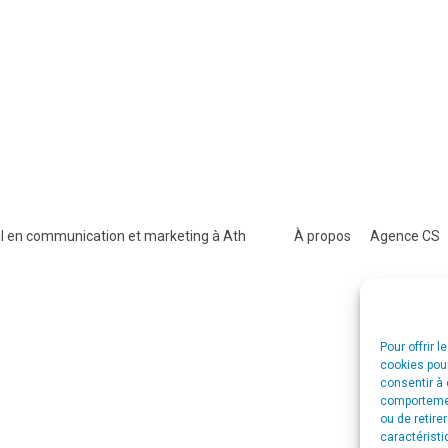
l en communication et marketing à Ath
À propos
Agence CS
Pour offrir 
cookies pour
consentir à 
comportement
ou de retire
caractéristi