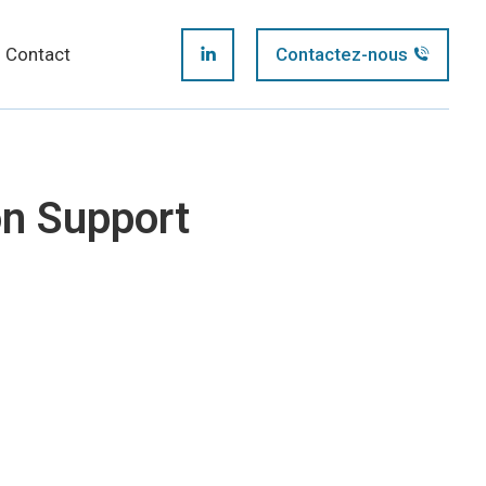
page
Contact
Contactez-nous
LinkedIn
opens
page
in
opens
new
n Support
in
window
new
window