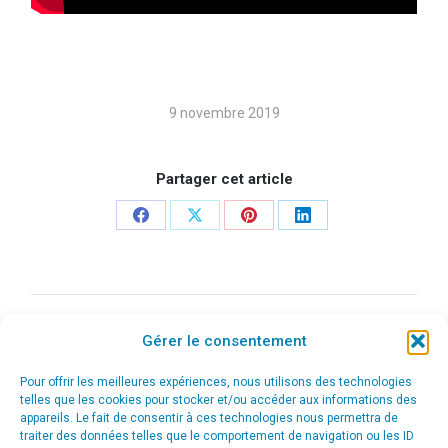
9 novembre 2019
Partager cet article
Share
Share
Share
Share
on
on
on
on
Facebook
X
Pinterest
LinkedIn
Navigation
ONGLET PRÉCÉDENT
Gérer le consentement
ABM Architectes – Création du webdesign
de
Onglet
précédent
Pour offrir les meilleures expériences, nous utilisons des technologies
commentaire
telles que les cookies pour stocker et/ou accéder aux informations des
ONGLET SUIVANT
appareils. Le fait de consentir à ces technologies nous permettra de
Étude Notariale Laurent SNYERS –
traiter des données telles que le comportement de navigation ou les ID