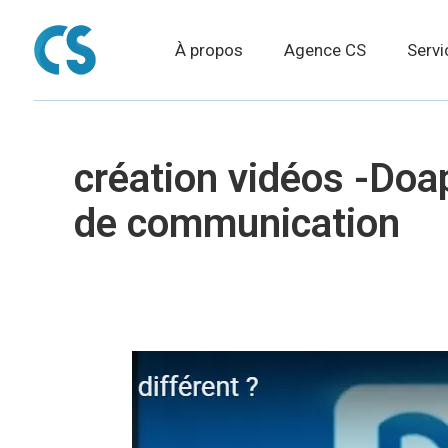
À propos
Agence CS
Servi
création vidéos -Doa
de communication