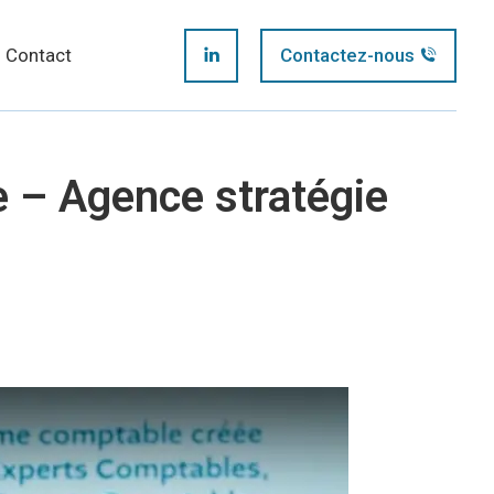
page
Contact
Contactez-nous
LinkedIn
opens
page
in
 – Agence stratégie
opens
new
in
window
new
window