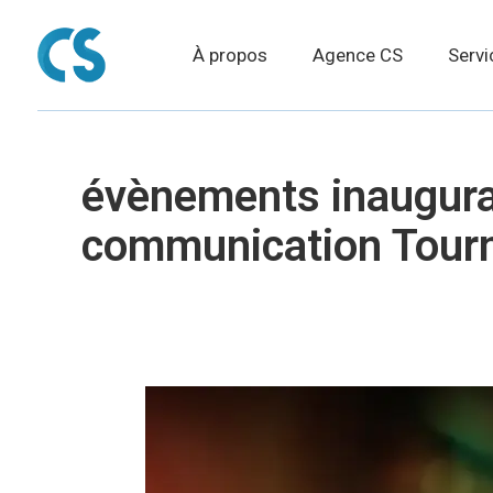
À propos
Agence CS
Servi
évènements inaugur
communication Tour