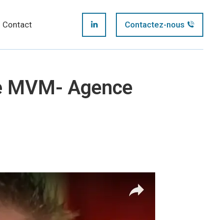
page
Contact
Contactez-nous
LinkedIn
opens
page
in
le MVM- Agence
opens
new
in
window
new
window