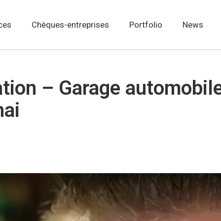
ces
Chèques-entreprises
Portfolio
News
ation – Garage automobi
nai