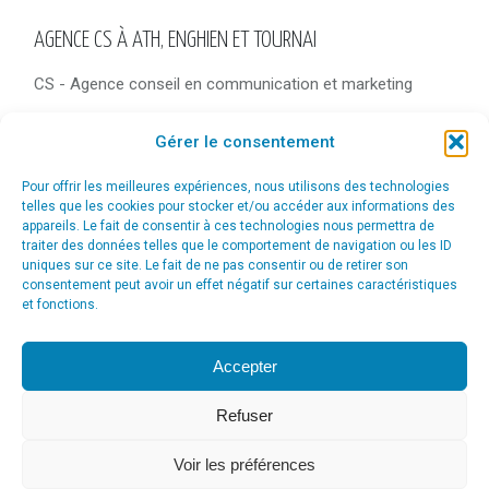
AGENCE CS À ATH, ENGHIEN ET TOURNAI
CS - Agence conseil en communication et marketing
Adresse
Gérer le consentement
Esplanade 23
B-7800 Ath
Pour offrir les meilleures expériences, nous utilisons des technologies
telles que les cookies pour stocker et/ou accéder aux informations des
Téléphone
appareils. Le fait de consentir à ces technologies nous permettra de
+32 477 57 33 12 (Jimmy Tanghe)
traiter des données telles que le comportement de navigation ou les ID
uniques sur ce site. Le fait de ne pas consentir ou de retirer son
Trouvez nous sur :
consentement peut avoir un effet négatif sur certaines caractéristiques
Facebook
LinkedIn
et fonctions.
page
page
opens
opens
Accepter
in
in
new
new
Refuser
window
window
Voir les préférences
© Agence Communication Support [ Agence CS ] - Conseil en