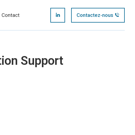
page
Contact
Contactez-nous
LinkedIn
opens
page
in
opens
new
ion Support
in
window
new
window