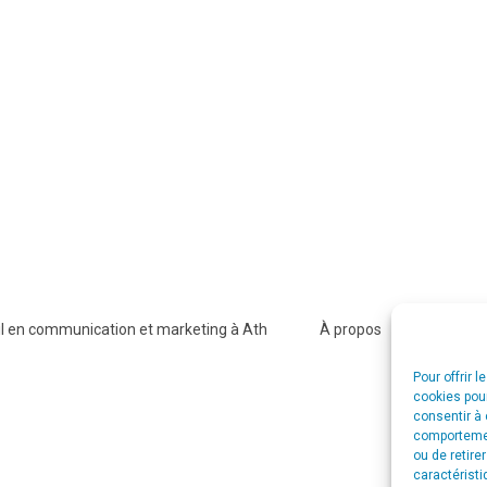
l en communication et marketing à Ath
À propos
Agence CS
Pour offrir 
cookies pour
consentir à 
comportement
ou de retire
caractéristi