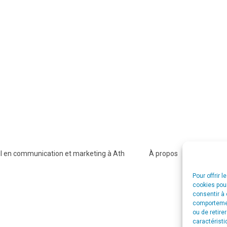
l en communication et marketing à Ath
À propos
Agence CS
Pour offrir 
cookies pour
consentir à 
comportement
ou de retire
caractéristi