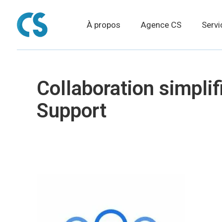
À propos
Agence CS
Servi
Collaboration simpli
Support