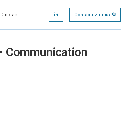
page
Contact
Contactez-nous
LinkedIn
opens
page
in
 – Communication
opens
new
in
window
new
window