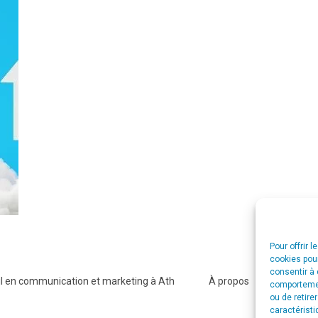
Pour offrir 
cookies pour
consentir à 
l en communication et marketing à Ath
À propos
Agence CS
comportement
ou de retire
caractéristi