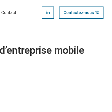
page
Contact
Contactez-nous
LinkedIn
opens
page
in
opens
new
d’entreprise mobile
in
window
new
window