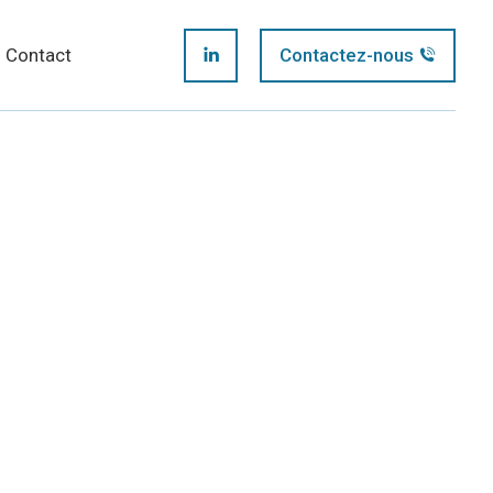
page
Contact
Contactez-nous
LinkedIn
opens
page
in
opens
new
in
window
new
window