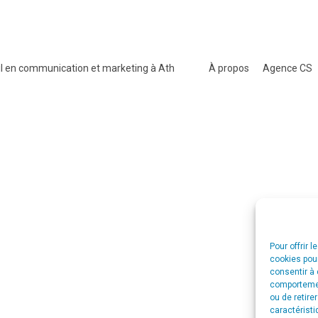
l en communication et marketing à Ath
À propos
Agence CS
Pour offrir 
cookies pour
consentir à 
comportement
ou de retire
caractéristi