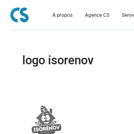
À propos
Agence CS
Servi
logo isorenov