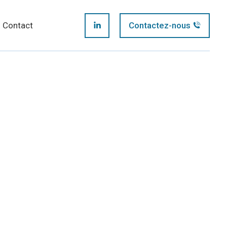
page
Contact
Contactez-nous
LinkedIn
opens
page
in
opens
new
in
window
new
window