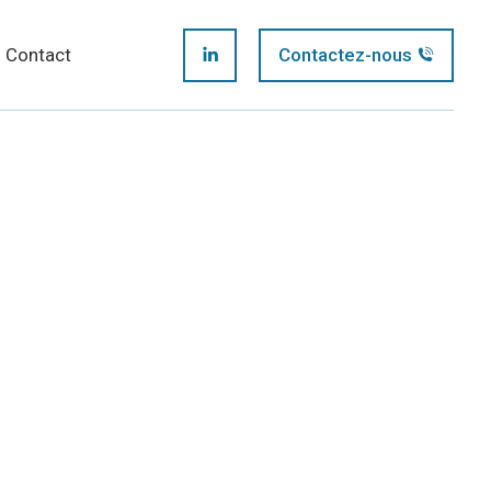
page
Contact
Contactez-nous
LinkedIn
opens
page
in
opens
new
in
window
new
window