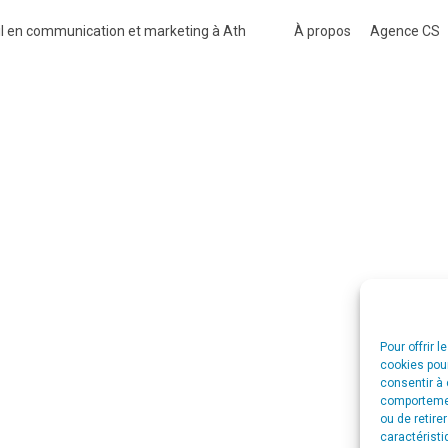
l en communication et marketing à Ath
À propos
Agence CS
Pour offrir 
cookies pour
consentir à 
comportement
ou de retire
caractéristi